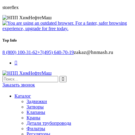
storeflex
Top Info
zakaz@hnmash.ru
8 (800) 100-31-62
+7(495) 640-70-19
Заказать звонок
Каталог
Задвижки
Затворы
Клапаны
Краны
Детали трубопровода
Фильтры
Регуляторы