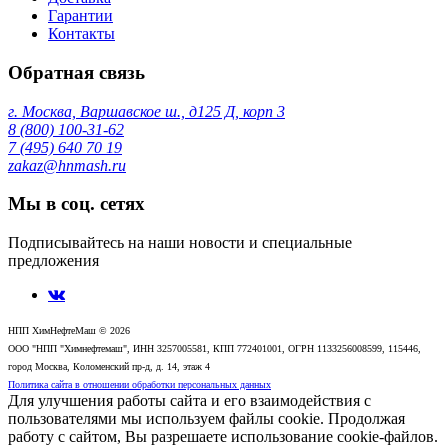
Гарантии
Контакты
Обратная связь
г. Москва, Варшавское ш., д125 Д, корп 3
8 (800) 100-31-62
7 (495) 640 70 19
zakaz@hnmash.ru
Мы в соц. сетях
Подписывайтесь на наши новости и специальные
предложения
НПП ХимНефтеМаш © 2026
ООО "НПП "Химнефтемаш", ИНН 3257005581, КПП 772401001, ОГРН 1133256008599, 115446,
город Москва, Коломенский пр-д, д. 14, этаж 4
Политика сайта в отношении обработки персональных данных
Для улучшения работы сайта и его взаимодействия с
пользователями мы используем файлы cookie. Продолжая
работу с сайтом, Вы разрешаете использование cookie-файлов.